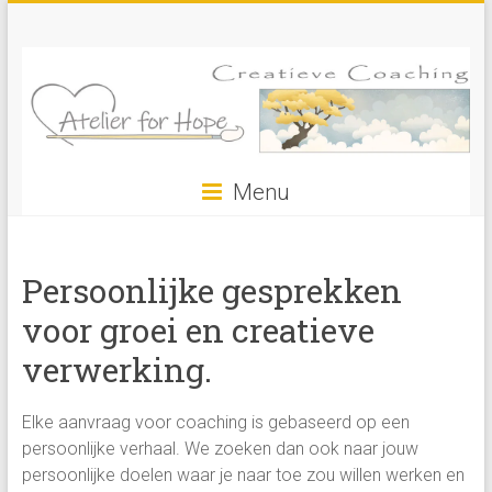
Ga
Atelier
naar
inhoud
for
Hope
Doetinchem
Menu
Creatieve
Coaching
Persoonlijke gesprekken
Creatief
voor groei en creatieve
Verwerken
&
verwerking.
Groeien
voor
Elke aanvraag voor coaching is gebaseerd op een
vrouwen
persoonlijke verhaal. We zoeken dan ook naar jouw
persoonlijke doelen waar je naar toe zou willen werken en